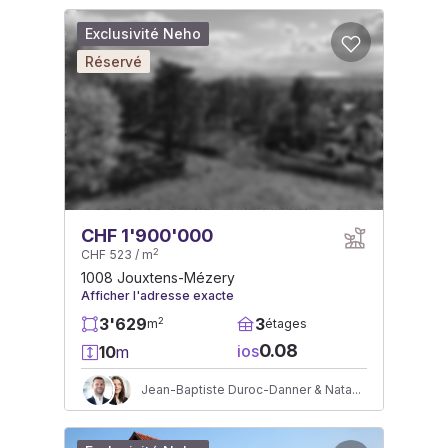
Exclusivité Neho
Réservé
CHF 1'900'000
2
CHF 523 / m
1008 Jouxtens-Mézery
Afficher l'adresse exacte
3'629
3
2
m
étages
0.08
ios
10
m
Jean-Baptiste Duroc-Danner & Natasha Valko