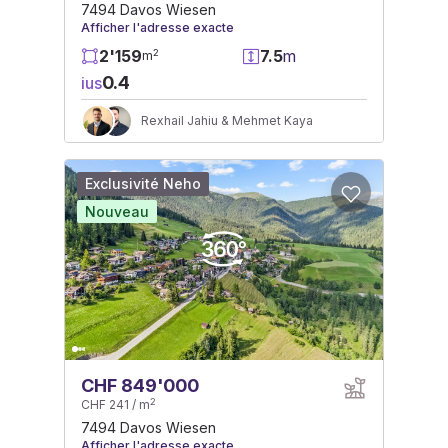
7494 Davos Wiesen
Afficher l'adresse exacte
2'159
7.5
m
2
m
0.4
ius
Rexhail Jahiu & Mehmet Kaya
Exclusivité Neho
Nouveau
CHF 849'000
2
CHF 241 / m
7494 Davos Wiesen
Afficher l'adresse exacte