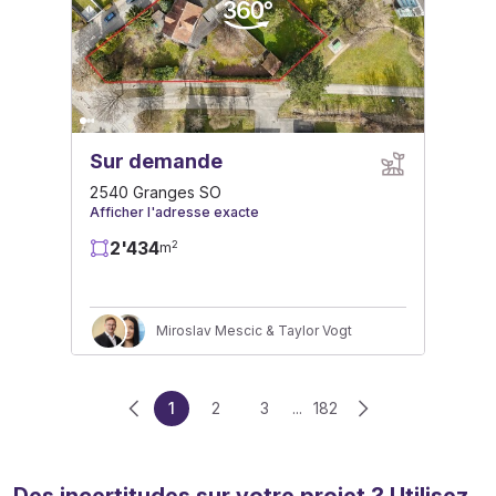
Sur demande
2540 Granges SO
Afficher l'adresse exacte
2'434
2
m
Miroslav Mescic & Taylor Vogt
1
2
3
...
182