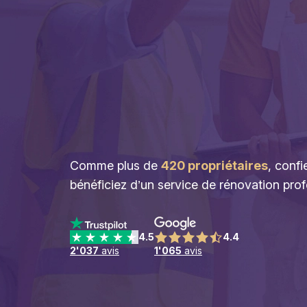
Comme plus de
420 propriétaires
, confi
bénéficiez d’un service de rénovation prof
4.5
4.4
2'037
avis
1'065
avis