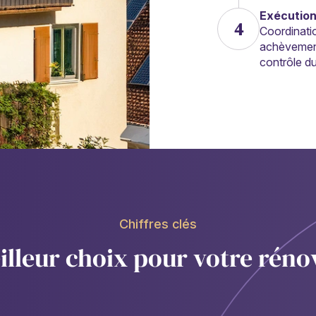
Exécution 
4
Coordinatio
achèvement,
contrôle d
Chiffres clés
illeur choix pour votre réno