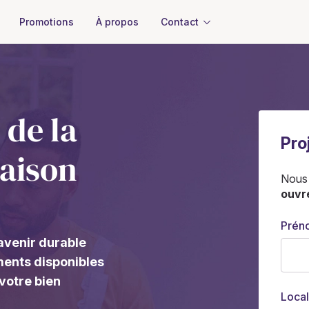
À propos
Contact
Promotions
 de la
Pro
aison
Nous
ouvr
Prén
avenir durable
ments disponibles
votre bien
Local