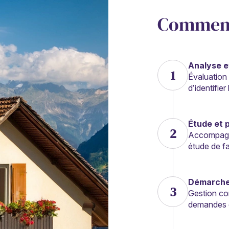
Comment
Analyse e
1
Évaluation 
d’identifie
Étude et p
2
Accompagne
étude de fa
Démarche
3
Gestion co
demandes d