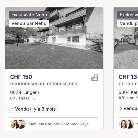
Exclusivité Neho
Exclusiv
Vendu par Neho
Vendu p
CHF 150
CHF 13
économisés en commissions
économi
6078 Lungern
6064 Ker
Afficher l
Eihuisgässli 5
Vendu 
Vendu il y a 3 mois
Manuela Häfliger & Mehmet Kaya