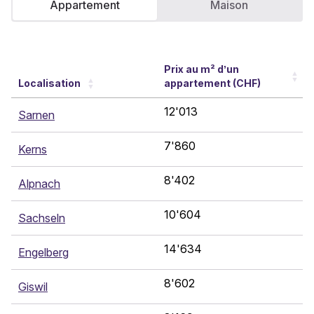
Appartement
Maison
Prix au m² d’un
Localisation
appartement (CHF)
12'013
Sarnen
7'860
Kerns
8'402
Alpnach
10'604
Sachseln
14'634
Engelberg
8'602
Giswil