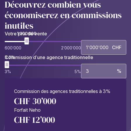
Découvrez combien vous
économiserez en commissions
inutiles
Votre prix de vente
1’000’000
CHF
600’000
2’000’000
Commission d’une agence traditionnelle
3.0%
%
3%
5%
Commission des agences traditionnelles à 3%
CHF 30’000
Forfait Neho
CHF 12’000