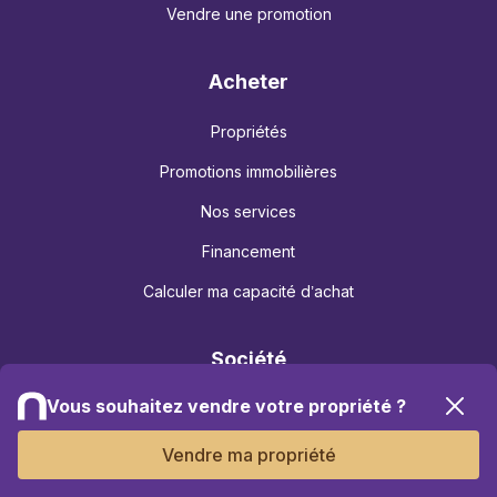
Vendre une promotion
Acheter
Propriétés
Promotions immobilières
Nos services
Financement
Calculer ma capacité d’achat
Société
Vous souhaitez vendre votre propriété ?
À propos
Nos agences
Vendre ma propriété
Nos partenaires