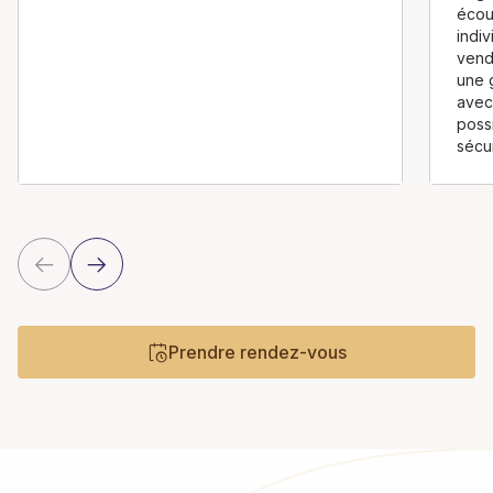
écou
indiv
vend
une 
avec 
possi
sécu
Prendre rendez-vous