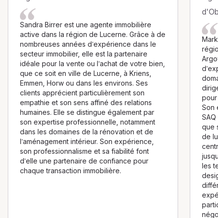
d'O
Sandra Birrer est une agente immobilière
active dans la région de Lucerne. Grâce à de
Mark
nombreuses années d’expérience dans le
régi
secteur immobilier, elle est la partenaire
Argov
idéale pour la vente ou l’achat de votre bien,
d’ex
que ce soit en ville de Lucerne, à Kriens,
domai
Emmen, Horw ou dans les environs. Ses
diri
clients apprécient particulièrement son
pour
empathie et son sens affiné des relations
Son 
humaines. Elle se distingue également par
SAQ 
son expertise professionnelle, notamment
que s
dans les domaines de la rénovation et de
de lu
l’aménagement intérieur. Son expérience,
cent
son professionnalisme et sa fiabilité font
jusqu
d’elle une partenaire de confiance pour
les t
chaque transaction immobilière.
desi
diffé
expé
parti
négoc