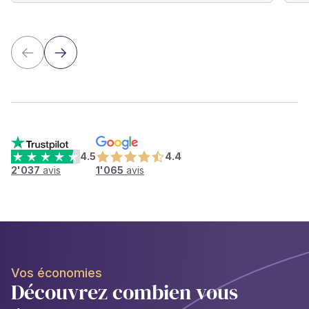
4.5
4.4
2'037
avis
1'065
avis
Vos économies
Découvrez combien vous