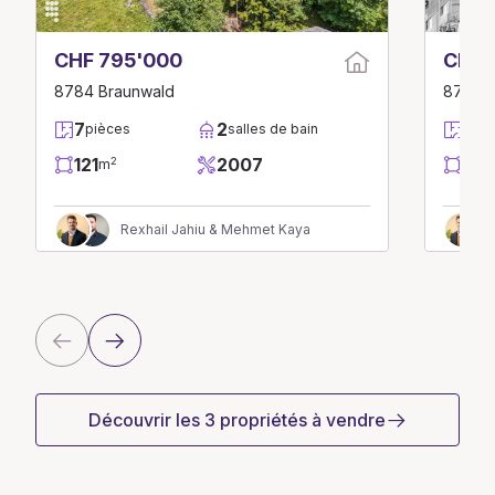
CHF 795'000
CHF 
8784 Braunwald
8783 Li
7
2
7.5
pièces
salles de bain
121
2007
187
2
m
Rexhail Jahiu & Mehmet Kaya
Découvrir les 3 propriétés à vendre