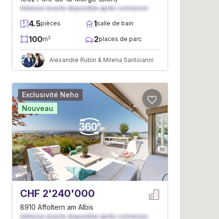
Adresse exacte disponible après connexion
4.5
1
pièces
salle de bain
100
2
2
m
places de parc
Alexandre Rubin & Milena Santoianni
Exclusivité Neho
Nouveau
CHF 2'240'000
8910 Affoltern am Albis
Adresse exacte disponible après connexion