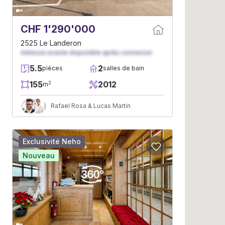
CHF 1'290'000
2525 Le Landeron
Adresse exacte disponible après connexion
5.5
2
pièces
salles de bain
155
2012
2
m
Rafael Rosa & Lucas Martin
Exclusivité Neho
Nouveau