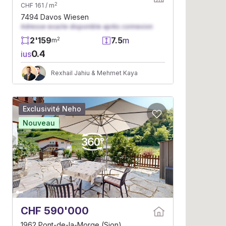
2
CHF 161 / m
7494 Davos Wiesen
Adresse exacte disponible après connexion
2'159
7.5
m
2
m
0.4
ius
Rexhail Jahiu & Mehmet Kaya
Exclusivité Neho
Nouveau
CHF 590'000
1962 Pont-de-la-Morge (Sion)