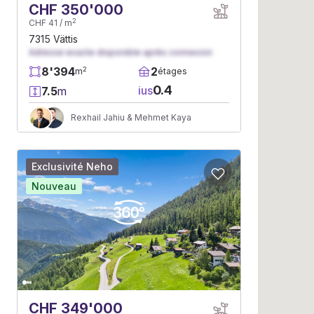
CHF 350'000
2
CHF 41 / m
7315 Vättis
Adresse exacte disponible après connexion
8'394
2
2
m
étages
0.4
ius
7.5
m
Rexhail Jahiu & Mehmet Kaya
Exclusivité Neho
Nouveau
CHF 349'000