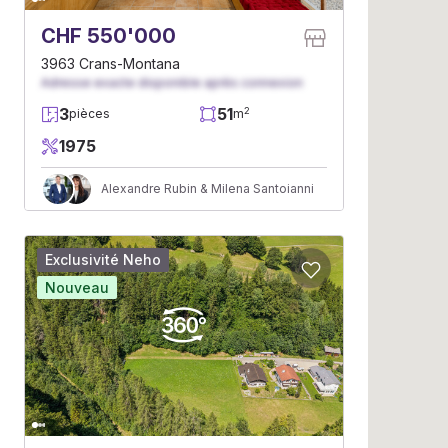
CHF 550'000
3963 Crans-Montana
Adresse exacte disponible après connexion
3
51
2
pièces
m
1975
Alexandre Rubin & Milena Santoianni
Exclusivité Neho
Nouveau