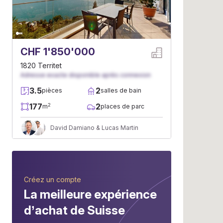
CHF 1'850'000
1820 Territet
Adresse exacte disponible après connexion
3.5
2
pièces
salles de bain
177
2
2
m
places de parc
David Damiano & Lucas Martin
Créez un compte
La meilleure expérience
d’achat de Suisse