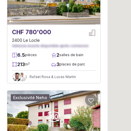
CHF 780'000
2400 Le Locle
Adresse exacte disponible après connexion
6.5
2
pièces
salles de bain
213
3
2
m
places de parc
Rafael Rosa & Lucas Martin
Exclusivité Neho