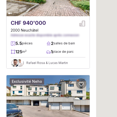
CHF 940'000
2000 Neuchâtel
Adresse exacte disponible après connexion
5.5
2
pièces
salles de bain
125
1
2
m
place de parc
Rafael Rosa & Lucas Martin
Exclusivité Neho