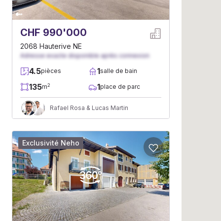
CHF 990'000
2068 Hauterive NE
Adresse exacte disponible après connexion
4.5
1
pièces
salle de bain
135
1
2
m
place de parc
Rafael Rosa & Lucas Martin
Exclusivité Neho