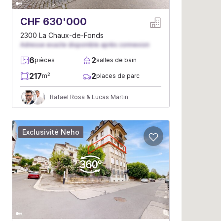
CHF 630'000
2300 La Chaux-de-Fonds
Adresse exacte disponible après connexion
6
2
pièces
salles de bain
217
2
2
m
places de parc
Rafael Rosa & Lucas Martin
Exclusivité Neho