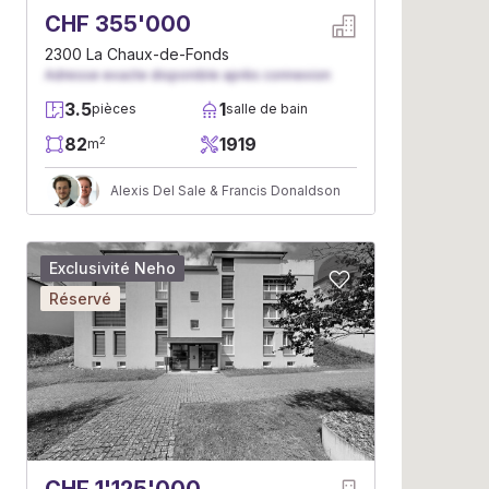
CHF 355'000
2300 La Chaux-de-Fonds
Adresse exacte disponible après connexion
3.5
1
pièces
salle de bain
82
1919
2
m
Alexis Del Sale & Francis Donaldson
Exclusivité Neho
Réservé