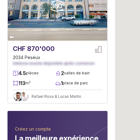
CHF 870'000
2034 Peseux
Adresse exacte disponible après connexion
4.5
2
pièces
salles de bain
113
1
2
m
place de parc
Rafael Rosa & Lucas Martin
Créez un compte
La meilleure expérience