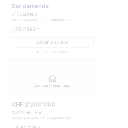
Sur demande
6472 Erstfeld
Adresse exacte non communiquée
15
493
2
m
Voir la source
Publié il y a 6 jours
Maison individuelle
CHF 2'200'000
6467 Schattdorf
Adresse exacte non communiquée
4.5
211
2
m