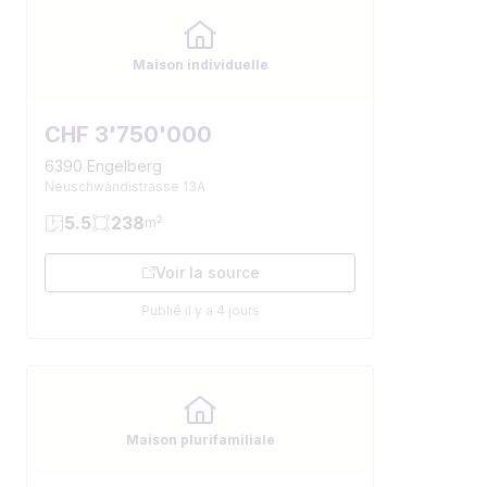
Maison individuelle
CHF 3'750'000
6390 Engelberg
Neuschwändistrasse 13A
5.5
238
2
m
Voir la source
Publié il y a 4 jours
Maison plurifamiliale