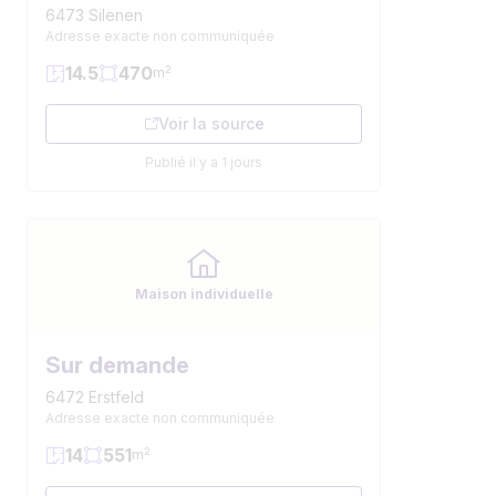
6473 Silenen
Adresse exacte non communiquée
14.5
470
2
m
Voir la source
Publié il y a 1 jours
Maison individuelle
Sur demande
6472 Erstfeld
Adresse exacte non communiquée
14
551
2
m