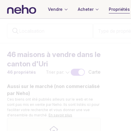
Vendre
Acheter
Propriétés
46
maisons
à vendre dans le
canton d'Uri
Carte
46 propriétés
Trier par:
Aussi sur le marché (non commercialisé
par Neho)
Ces biens ont été publiés ailleurs sur le web et ne
sont pas mis en vente par Neho. Ils sont listés ici pour
faciliter votre recherche et vous donner une vue
d'ensemble du marché.
En savoir plus