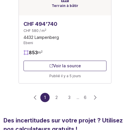
Terrain à bâtir
CHF 494'740
2
CHF 580 / m
4432 Lampenberg
Ebeni
853
2
m
Voir la source
Publié il y a 5 jours
1
2
3
...
6
Des incertitudes sur votre projet ? Utilisez
nos calculateurs gratuits !