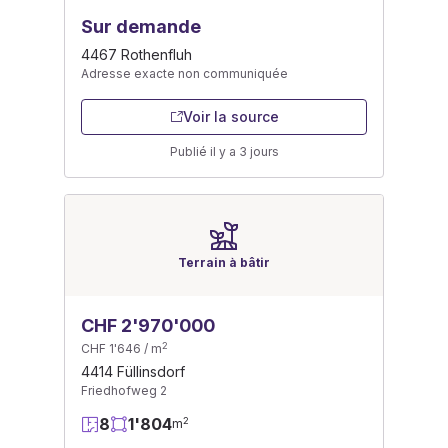
Sur demande
4467 Rothenfluh
Adresse exacte non communiquée
Voir la source
Publié il y a 3 jours
Terrain à bâtir
CHF 2'970'000
2
CHF 1'646 / m
4414 Füllinsdorf
Friedhofweg 2
8
1'804
2
m