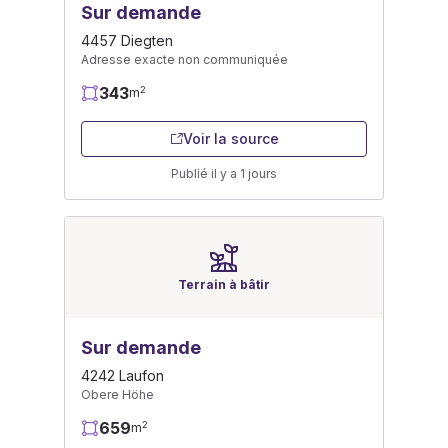
Sur demande
4457 Diegten
Adresse exacte non communiquée
343
2
m
Voir la source
Publié il y a 1 jours
Terrain à bâtir
Sur demande
4242 Laufon
Obere Höhe
659
2
m