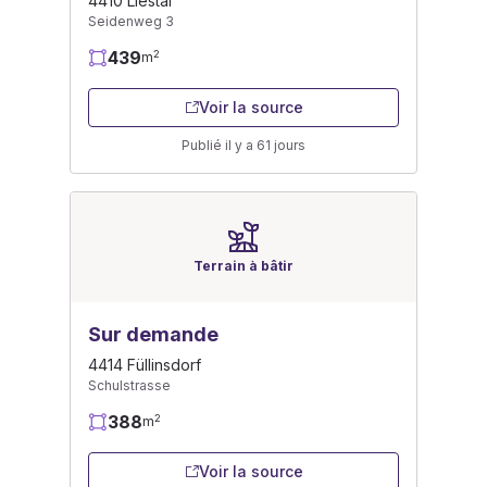
4410 Liestal
Seidenweg 3
439
2
m
Voir la source
Publié il y a 61 jours
Terrain à bâtir
Sur demande
4414 Füllinsdorf
Schulstrasse
388
2
m
Voir la source