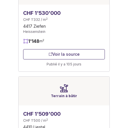
CHF 1'530'000
2
CHF 1'332 / m
4417 Ziefen
Heissenstein
1'148
2
m
Voir la source
Publié il y a 105 jours
Terrain à bâtir
CHF 1'509'000
2
CHF 1'500 / m
4410 Liestal