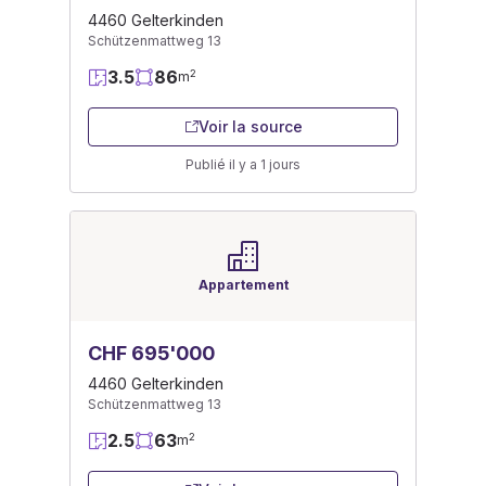
4460 Gelterkinden
Schützenmattweg 13
3.5
86
2
m
Voir la source
Publié il y a 1 jours
Appartement
CHF 695'000
4460 Gelterkinden
Schützenmattweg 13
2.5
63
2
m