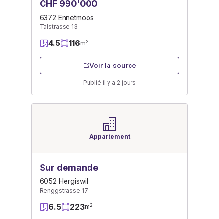
CHF 990'000
6372 Ennetmoos
Talstrasse 13
4.5
116
2
m
Voir la source
Publié il y a 2 jours
Appartement
Sur demande
6052 Hergiswil
Renggstrasse 17
6.5
223
2
m