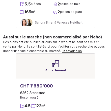
5.5
2
pièces
salles de bain
165
2
2
m
places de parc
Sandra Birrer & Vanessa Neidhart
Aussi sur le marché (non commercialisé par Neho)
Ces biens ont été publiés ailleurs sur le web et ne sont pas mis en
vente par Neho. Ils sont listés ici pour faciliter votre recherche et vous
donner une vue d'ensemble du marché.
En savoir plus
Appartement
CHF 1'680'000
6362 Stansstad
Rosenweg 2
4.5
122
2
m