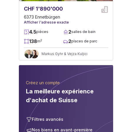
CHF 1'890'000
6373 Ennetbürgen
Afficher l'adresse exacte
4.5
2
pièces
salles de bain
138
2
2
m
places de parc
Markus Gyhr & Vejza Kuljici
Créez un compte
La meilleure expérience
d’achat de Suisse
Filtres avancés
Nos biens en avant-première