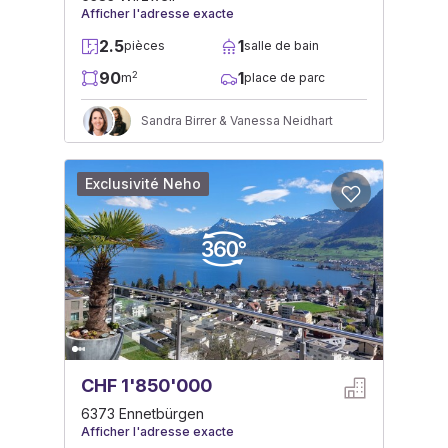
Afficher l'adresse exacte
2.5
1
pièces
salle de bain
90
1
2
m
place de parc
Sandra Birrer & Vanessa Neidhart
Exclusivité Neho
CHF 1'850'000
6373 Ennetbürgen
Afficher l'adresse exacte