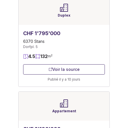
Duplex
CHF 1'795'000
6370 Stans
Dorfpl. 5
4.5
132
2
m
Voir la source
Publié il y a 10 jours
Appartement