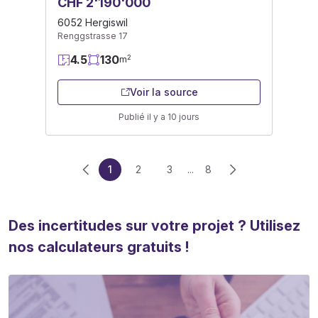
CHF 2'190'000
6052 Hergiswil
Renggstrasse 17
4.5
130
2
m
Voir la source
Publié il y a 10 jours
1
2
3
...
8
Des incertitudes sur votre projet ? Utilisez
nos calculateurs gratuits !