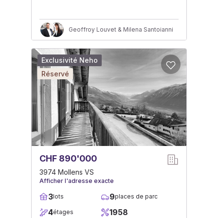
Geoffroy Louvet & Milena Santoianni
Exclusivité Neho
Réservé
CHF 890'000
3974 Mollens VS
Afficher l'adresse exacte
3
9
lots
places de parc
4
1958
étages