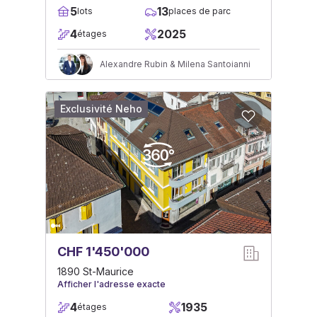
5
13
lots
places de parc
4
2025
étages
Alexandre Rubin & Milena Santoianni
Exclusivité Neho
CHF 1'450'000
1890 St-Maurice
Afficher l'adresse exacte
4
1935
étages