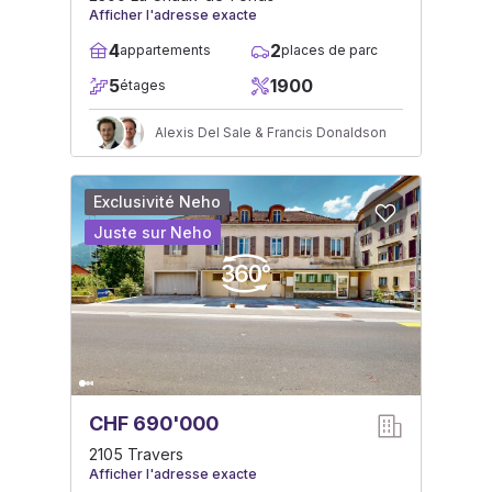
Afficher l'adresse exacte
4
2
appartements
places de parc
5
1900
étages
Alexis Del Sale & Francis Donaldson
Exclusivité Neho
Juste sur Neho
CHF 690'000
2105 Travers
Afficher l'adresse exacte