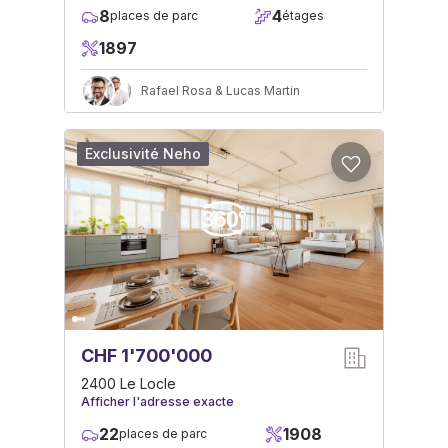
8
4
places de parc
étages
1897
Rafael Rosa & Lucas Martin
Exclusivité Neho
CHF 1'700'000
2400 Le Locle
Afficher l'adresse exacte
22
1908
places de parc