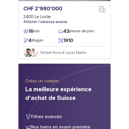
CHF 2'980'000
2400 Le Locle
Afficher l'adresse exacte
16
43
lots
places de parc
4
1910
étages
Rafael Rosa & Lucas Martin
Créez un compte
La meilleure expérience
d’achat de Suisse
Filtres avancés
Nos biens en avant-première