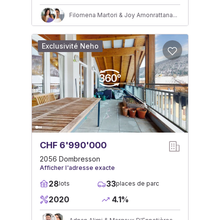
Filomena Martori & Joy Amonrattanasopak
Exclusivité Neho
CHF 6'990'000
2056 Dombresson
Afficher l'adresse exacte
28
33
lots
places de parc
2020
4.1%