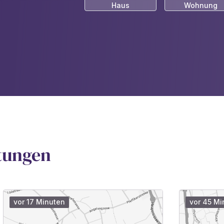
Haus
Wohnung
tungen
vor 17 Minuten
vor 45 Mi