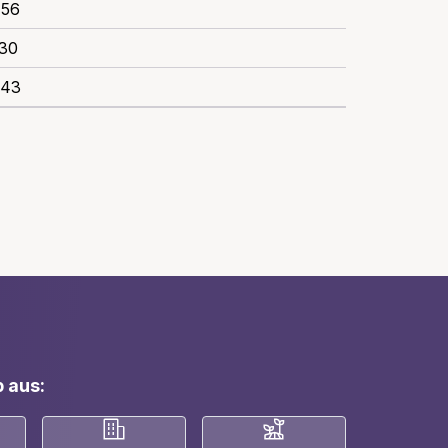
456
130
243
 aus: