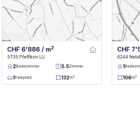
2
CHF 6'886 / m
CHF 7'
5735 Pfeffikon LU
6244 Nebi
2
5.5
1
Badezimmer
Zimmer
Badezi
1
132
106
2
2
Parkplatz
m
m