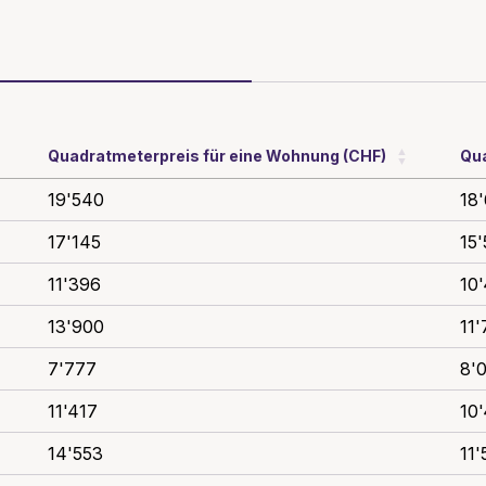
Quadratmeterpreis für eine Wohnung (CHF)
Qua
19'540
18
17'145
15
11'396
10'
13'900
11
7'777
8'
11'417
10
14'553
11'