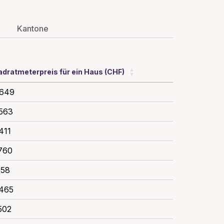
Kantone
dratmeterpreis für ein Haus (CHF)
'649
'563
411
'760
058
'465
502