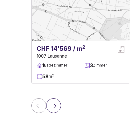
2
CHF 14'569 / m
1007 Lausanne
1
3
Badezimmer
Zimmer
58
2
m