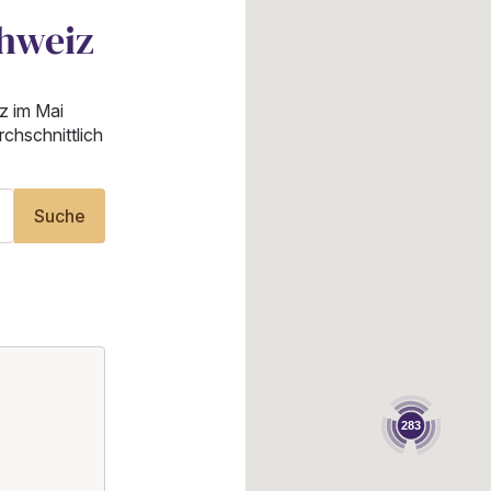
chweiz
iz im Mai
hschnittlich
Suche