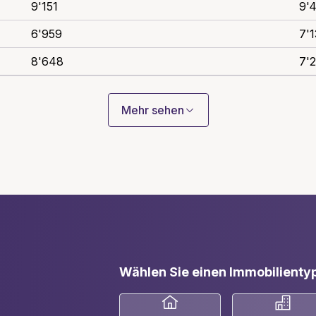
9'151
9'
6'959
7'
8'648
7'
Mehr sehen
Wählen Sie einen Immobilientyp