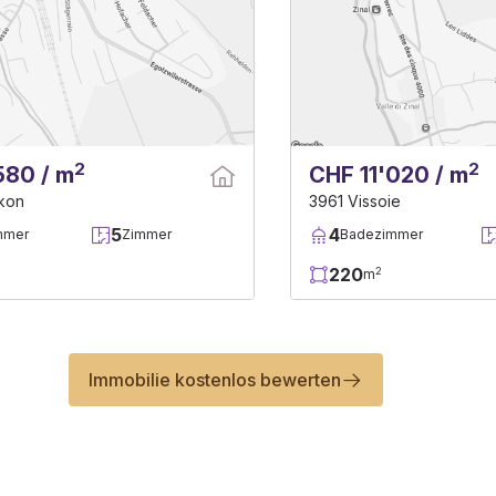
2
2
580 / m
CHF 11'020 / m
kon
3961 Vissoie
5
4
mmer
Zimmer
Badezimmer
220
2
m
Immobilie kostenlos bewerten