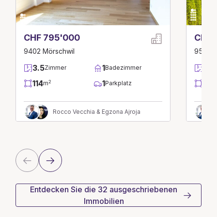
CHF 795'000
CHF 
9402 Mörschwil
9552 B
3.5
1
6.5
Zimmer
Badezimmer
114
1
126
2
m
Parkplatz
Rocco Vecchia & Egzona Ajroja
Entdecken Sie die 32 ausgeschriebenen
Immobilien