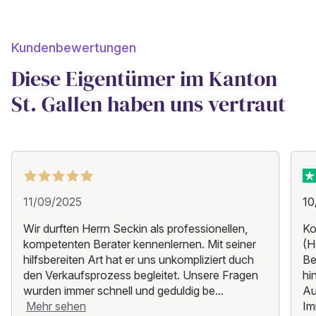
Kundenbewertungen
Diese Eigentümer im Kanton
St. Gallen haben uns vertraut
11/09/2025
10
Wir durften Herrn Seckin als professionellen,
Ko
kompetenten Berater kennenlernen. Mit seiner
(H
hilfsbereiten Art hat er uns unkompliziert duch
Be
den Verkaufsprozess begleitet. Unsere Fragen
hi
wurden immer schnell und geduldig be...
Au
Mehr sehen
Im