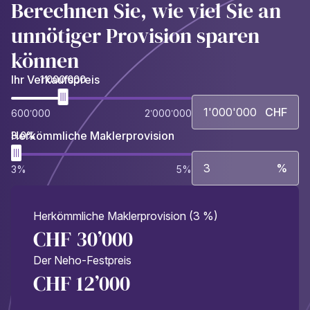
Berechnen Sie, wie viel Sie an
unnötiger Provision sparen
können
Ihr Verkaufspreis
1’000’000
CHF
600’000
2’000’000
Herkömmliche Maklerprovision
3.0%
%
3%
5%
Herkömmliche Maklerprovision (3 %)
CHF 30’000
Der Neho-Festpreis
CHF 12’000