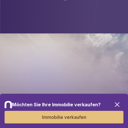
Kontaktieren Sie Ihr Team vor
Möchten Sie Ihre Immobilie verkaufen?
Ort
Immobilie verkaufen