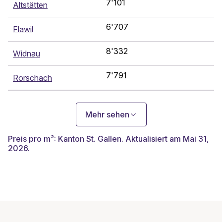
7'101
Altstätten
6'707
Flawil
8'332
Widnau
7'791
Rorschach
Mehr sehen
Preis pro m²: Kanton St. Gallen. Aktualisiert am Mai 31,
2026.