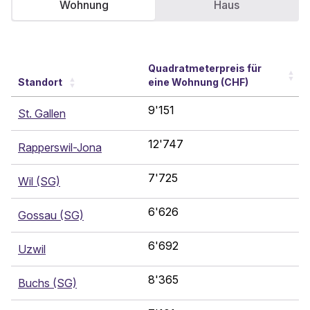
Wohnung
Haus
Quadratmeterpreis für
Standort
eine Wohnung (CHF)
9'151
St. Gallen
12'747
Rapperswil-Jona
7'725
Wil (SG)
6'626
Gossau (SG)
6'692
Uzwil
8'365
Buchs (SG)