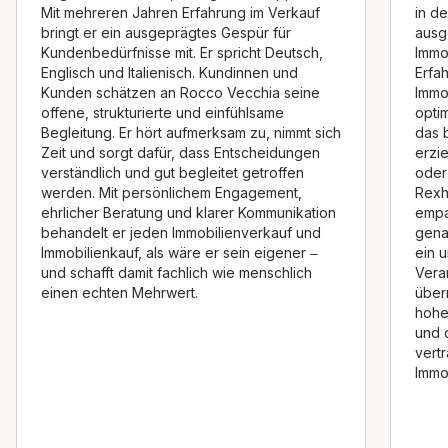
Mit mehreren Jahren Erfahrung im Verkauf
in d
bringt er ein ausgeprägtes Gespür für
ausg
Kundenbedürfnisse mit. Er spricht Deutsch,
Immob
Englisch und Italienisch. Kundinnen und
Erfa
Kunden schätzen an Rocco Vecchia seine
Immo
offene, strukturierte und einfühlsame
opti
Begleitung. Er hört aufmerksam zu, nimmt sich
das 
Zeit und sorgt dafür, dass Entscheidungen
erzie
verständlich und gut begleitet getroffen
oder
werden. Mit persönlichem Engagement,
Rexha
ehrlicher Beratung und klarer Kommunikation
empa
behandelt er jeden Immobilienverkauf und
gena
Immobilienkauf, als wäre er sein eigener –
ein 
und schafft damit fachlich wie menschlich
Vera
einen echten Mehrwert.
übern
hohe
und 
vert
Immo