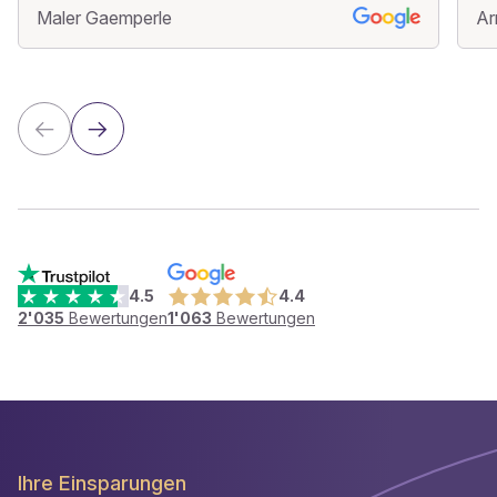
Maler Gaemperle
Ar
4.5
4.4
2'035
Bewertungen
1'063
Bewertungen
Ihre Einsparungen