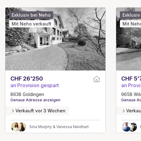
Exklusiv bei Neho
Exklusiv
Mit Neho verkauft
Mit Neh
CHF 26'250
CHF 5'
an Provision gespart
an Provi
8638 Goldingen
9658 Wil
Genaue Adresse anzeigen
Genaue Ad
Verkauft vor 3 Wochen
Verkau
Sina Murphy & Vanessa Neidhart