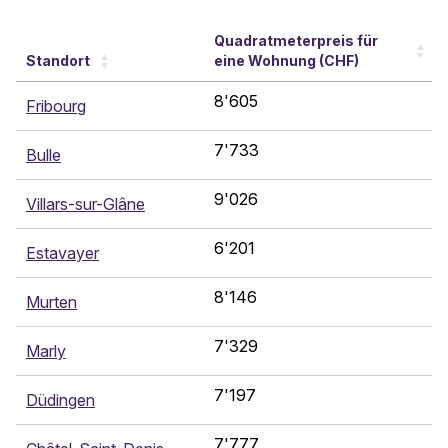
Quadratmeterpreis für
Standort
eine Wohnung (CHF)
8'605
Fribourg
7'733
Bulle
9'026
Villars-sur-Glâne
6'201
Estavayer
8'146
Murten
7'329
Marly
7'197
Düdingen
7'777