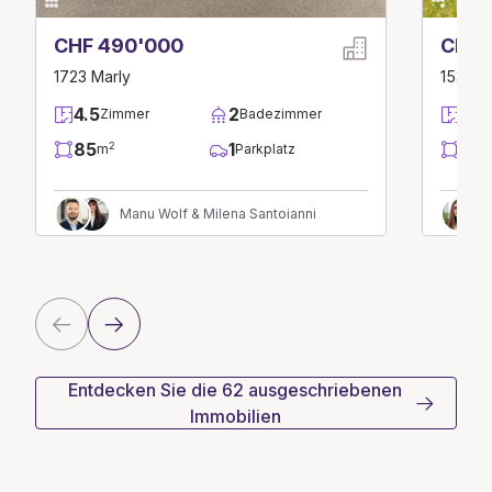
CHF 490'000
CHF 
1723 Marly
1532 F
4.5
2
4.5
Zimmer
Badezimmer
85
1
180
2
m
Parkplatz
Manu Wolf & Milena Santoianni
Entdecken Sie die 62 ausgeschriebenen
Immobilien