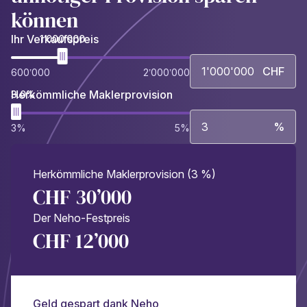
können
Ihr Verkaufspreis
1’000’000
CHF
600’000
2’000’000
Herkömmliche Maklerprovision
3.0%
%
3%
5%
Herkömmliche Maklerprovision (3 %)
CHF 30’000
Der Neho-Festpreis
CHF 12’000
Geld gespart dank Neho