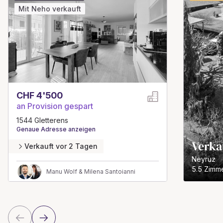
Mit Neho verkauft
CHF 4'500
an Provision gespart
1544 Gletterens
Genaue Adresse anzeigen
Verka
Verkauft vor 2 Tagen
Neyruz
5.5 Zimme
Manu Wolf & Milena Santoianni