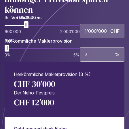
können
Ihr Verkaufspreis
1’000’000
CHF
600’000
2’000’000
Herkömmliche Maklerprovision
3.0%
%
3%
5%
Herkömmliche Maklerprovision (3 %)
CHF 30’000
Der Neho-Festpreis
CHF 12’000
Geld gespart dank Neho