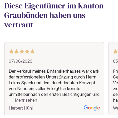
Diese Eigentümer im Kanton
Graubünden haben uns
vertraut
07/08/2026
05
Der Verkauf meines Einfamilienhauses war dank
Fr
der professionellen Unterstützung durch Herrn
Ge
Lukas Speck und dem durchdachten Konzept
Ve
von Neho ein voller Erfolg! Ich konnte
zi
unmittelbar nach den ersten Besichtigungen und
de
i...
Mehr sehen
ha
Herbert Hüni
Wa