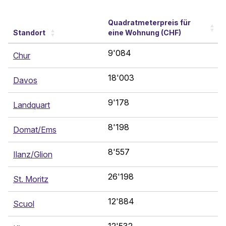
Quadratmeterpreis für
Standort
eine Wohnung (CHF)
9'084
Chur
18'003
Davos
9'178
Landquart
8'198
Domat/Ems
8'557
Ilanz/Glion
26'198
St. Moritz
12'884
Scuol