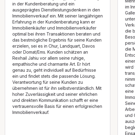
Mehm
in der Kundenberatung und ein
im In
ausgeprägtes Dienstleistungsdenken in den
Gall
Immobilienverkauf ein. Mit seiner langjährigen
unte
Erfahrung in der Kundenberatung kann er
Verka
Immobilienkäufer und Immobilienverkäufer
die 
optimal bei ihren Transaktionen beraten und
Beso
das bestmögliche Ergebnis für seine Kunden
pers
erzielen, sei es in Chur, Landquart, Davos
die M
oder Domat/Ems. Kunden schätzen an
Ents
Rexhail Jahiu vor allem seine ruhige,
eine
empathische und charmante Art. Er hört
wird
genau zu, geht individuell auf Bedürfnisse
tran
ein und findet stets die passende Lösung.
nimmt
Verantwortung für seine Kunden zu
scha
übernehmen ist für ihn selbstverständlich. Mit
eine
hoher Zuverlässigkeit und seiner ehrlichen
Immo
und direkten Kommunikation schafft er eine
Seine
vertrauensvolle Basis für einen erfolgreichen
Arbe
Immobilienverkauf.
und 
ausz
begl
Eins