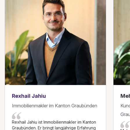
Rexhail Jahiu
Me
Immobilienmakler im Kanton Graubünden
Kund
Gra
Rexhail Jahiu ist Immobilienmakler im Kanton
Graubünden. Er bringt langjährige Erfahrung