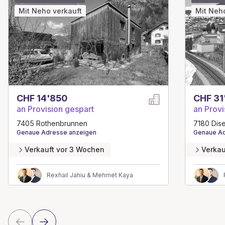
Mit Neho verkauft
Mit Neh
CHF 14'850
CHF 31
an Provision gespart
an Provi
7405 Rothenbrunnen
7180 Dise
Genaue Adresse anzeigen
Genaue Ad
Verkauft vor 3 Wochen
Verkau
Rexhail Jahiu & Mehmet Kaya