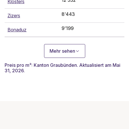
12'532
Klosters
8'443
Zizers
9'199
Bonaduz
Mehr sehen
Preis pro m²: Kanton Graubünden. Aktualisiert am Mai
31, 2026.