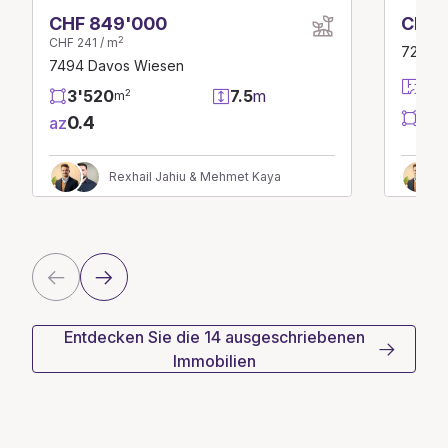
CHF 849'000
CHF 
2
CHF 241 / m
7270 D
7494 Davos Wiesen
2.5
3'520
7.5
m
2
m
56
0.4
az
Rexhail Jahiu & Mehmet Kaya
Entdecken Sie die 14 ausgeschriebenen
Immobilien