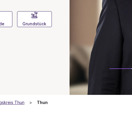
de
Grundstück
gskreis Thun
Thun