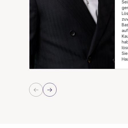
Sei
ge
Lös
zuv
Bas
auf
Kau
hab
lös
Sie
Hau