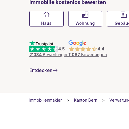
Immobilie kostenlos bewerten
Haus
Wohnung
Gebäu
4.5
4.4
2'034
Bewertungen
1'087
Bewertungen
Entdecken
Immobilienmakler
Kanton Bern
Verwaltun