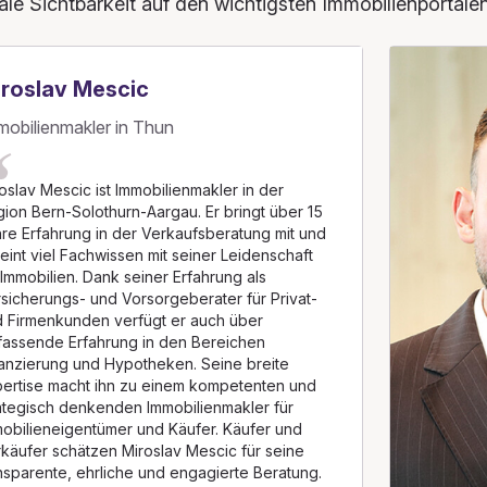
 Sichtbarkeit auf den wichtigsten Immobilienportalen
roslav Mescic
mobilienmakler in Thun
oslav Mescic ist Immobilienmakler in der
ion Bern-Solothurn-Aargau. Er bringt über 15
re Erfahrung in der Verkaufsberatung mit und
eint viel Fachwissen mit seiner Leidenschaft
 Immobilien. Dank seiner Erfahrung als
sicherungs- und Vorsorgeberater für Privat-
 Firmenkunden verfügt er auch über
assende Erfahrung in den Bereichen
anzierung und Hypotheken. Seine breite
ertise macht ihn zu einem kompetenten und
ategisch denkenden Immobilienmakler für
obilieneigentümer und Käufer. Käufer und
käufer schätzen Miroslav Mescic für seine
nsparente, ehrliche und engagierte Beratung.