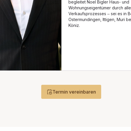
begleitet Noel Bigler Haus- und
Wohnungseigentümer durch all
Verkaufsprozesses – sei es in B
Ostermundingen, Ittigen, Muri b
Köniz.
Termin vereinbaren