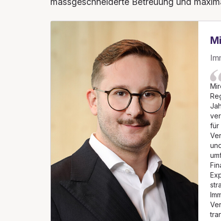
massgeschneiderte Betreuung und maximale
Mi
Im
Mir
Reg
Jah
ver
für
Ver
und
umf
Fin
Exp
str
Imm
Ver
tra