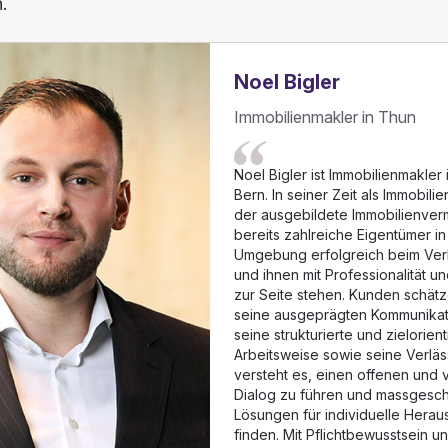
.
Noel Bigler
Immobilienmakler in Thun
Noel Bigler ist Immobilienmakler
Bern. In seiner Zeit als Immobil
der ausgebildete Immobilienver
bereits zahlreiche Eigentümer i
Umgebung erfolgreich beim Ver
und ihnen mit Professionalität 
zur Seite stehen. Kunden schätz
seine ausgeprägten Kommunikati
seine strukturierte und zielorient
Arbeitsweise sowie seine Verläss
versteht es, einen offenen und 
Dialog zu führen und massgesc
Lösungen für individuelle Hera
finden. Mit Pflichtbewusstsein 