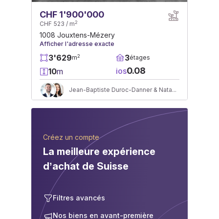
CHF 1'900'000
2
CHF 523 / m
1008 Jouxtens-Mézery
Afficher l'adresse exacte
3'629
3
2
m
étages
0.08
ios
10
m
Jean-Baptiste Duroc-Danner & Natasha Valko
Créez un compte
La meilleure expérience
d’achat de Suisse
Filtres avancés
Nos biens en avant-première