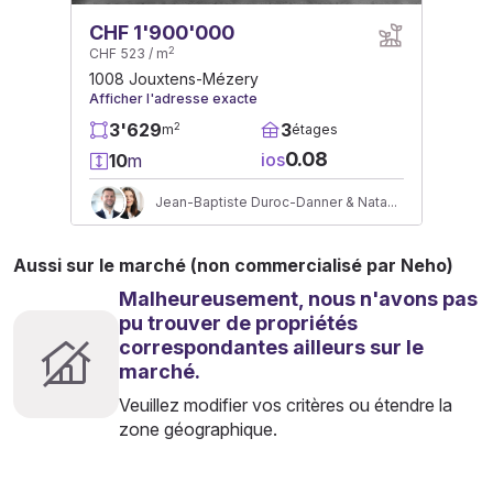
CHF 1'900'000
2
CHF 523 / m
1008 Jouxtens-Mézery
Afficher l'adresse exacte
3'629
3
2
m
étages
0.08
ios
10
m
Jean-Baptiste Duroc-Danner & Natasha Valko
Aussi sur le marché (non commercialisé par Neho)
Malheureusement, nous n'avons pas
pu trouver de propriétés
correspondantes ailleurs sur le
marché.
Veuillez modifier vos critères ou étendre la
zone géographique.