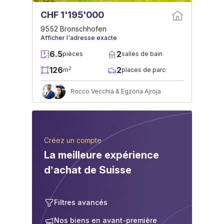
CHF 1'195'000
9552 Bronschhofen
Afficher l'adresse exacte
6.5
2
pièces
salles de bain
126
2
2
m
places de parc
Rocco Vecchia & Egzona Ajroja
Créez un compte
La meilleure expérience
d’achat de Suisse
Filtres avancés
Nos biens en avant-première