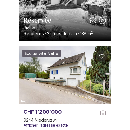
Réservée
Bichwil
2
6.5 pièces · 2 salles de bain · 138 m
Exclusivité Neho
CHF 1'200'000
9244 Niederuzwil
Afficher l'adresse exacte