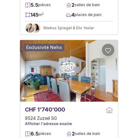
5.5
2
pièces
salles de bain
145
4
2
m
places de parc
Markus Spiegel & Elis Yaslar
Exclusivité Neho
CHF 1'740'000
9524 Zuzwil SG
Afficher l'adresse exacte
6.5
2
pièces
salles de bain