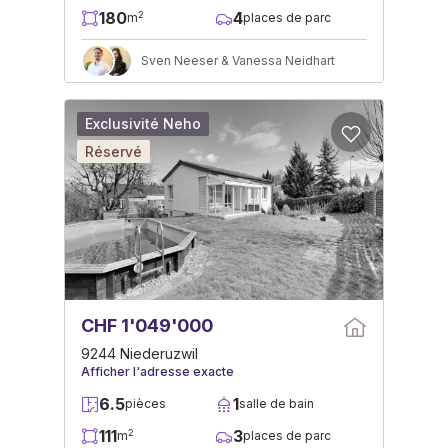
180
4
2
m
places de parc
Sven Neeser & Vanessa Neidhart
Exclusivité Neho
Réservé
CHF 1'049'000
9244 Niederuzwil
Afficher l'adresse exacte
6.5
1
pièces
salle de bain
111
3
2
m
places de parc