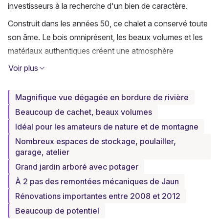
investisseurs à la recherche d'un bien de caractère.
Construit dans les années 50, ce chalet a conservé toute 
son âme. Le bois omniprésent, les beaux volumes et les 
matériaux authentiques créent une atmosphère 
chaleureuse dès les premiers instants. Ici, chaque pièce 
Voir plus
raconte une histoire et invite à ralentir le rythme.
Le niveau principal accueille un agréable espace de vie 
Magnifique vue dégagée en bordure de rivière
baigné de lumière. Le salon et la salle à manger 
Beaucoup de cachet, beaux volumes
s'organisent autour d'un superbe poêle en molasse, 
Idéal pour les amateurs de nature et de montagne
véritable pièce maîtresse du chalet, qui diffuse une 
Nombreux espaces de stockage, poulailler,
ambiance conviviale lors des soirées d'hiver. La cuisine 
garage, atelier
semi-ouverte s'intègre naturellement à cet espace de vie, 
Grand jardin arboré avec potager
tandis qu'un WC visiteurs et un réduit viennent compléter 
À 2 pas des remontées mécaniques de Jaun
ce niveau.
Rénovations importantes entre 2008 et 2012
À l'étage, le charme continue d'opérer avec deux 
Beaucoup de potentiel