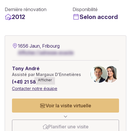
Dernière rénovation
Disponibilité
2012
Selon accord
1656 Jaun, Fribourg
Afficher l'adresse exacte
Tony André
Assisté par Margaux D'Ennetières
Afficher
(+41) 21 588******
Contacter notre équipe
Voir la visite virtuelle
Planifier une visite