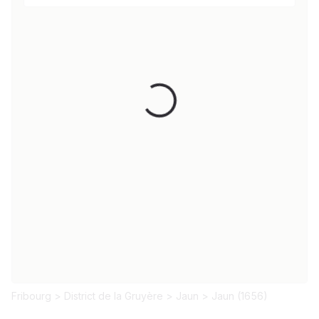
Loading...
Fribourg
>
District de la Gruyère
>
Jaun
>
Jaun (1656)