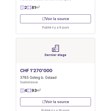
2
81
2
m
Voir la source
Publié il y a 9 jours
Dernier étage
CHF 1'270'000
3785 Gsteig b. Gstaad
Saalistrasse
4
93
2
m
Voir la source
Publié il y a 19 jours