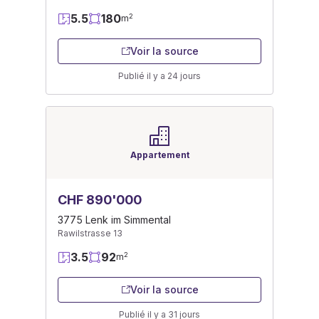
5.5
180
2
m
Voir la source
Publié il y a 24 jours
Appartement
CHF 890'000
3775 Lenk im Simmental
Rawilstrasse 13
3.5
92
2
m
Voir la source
Publié il y a 31 jours