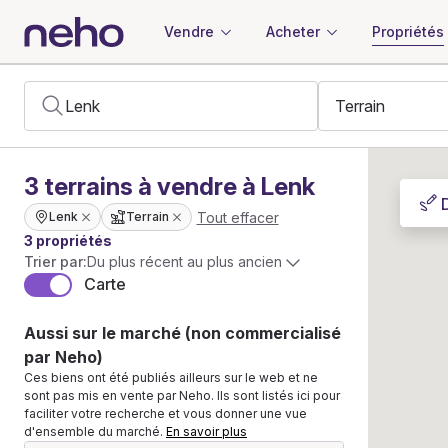
Vendre
Acheter
Propriétés
3
terrains
à vendre à Lenk
Tout effacer
Lenk
Terrain
3 propriétés
Trier par:
Du plus récent au plus ancien
Carte
Aussi sur le marché (non commercialisé
par Neho)
Ces biens ont été publiés ailleurs sur le web et ne
sont pas mis en vente par Neho. Ils sont listés ici pour
faciliter votre recherche et vous donner une vue
d'ensemble du marché.
En savoir plus