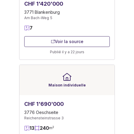
CHF 1'420'000
3771 Blankenburg
Am Bach-Weg 5
7
Voir la source
Publié il y a 22 jours
Maison individuelle
CHF 1'690'000
3776 Oeschseite
Reichensteinstrasse 3
13
240
2
m