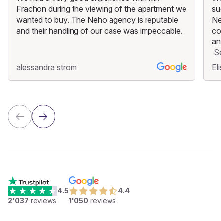
Frachon during the viewing of the apartment we
su
wanted to buy. The Neho agency is reputable
Ne
and their handling of our case was impeccable.
co
an
S
alessandra strom
El
4.5
4.4
2'037
reviews
1'050
reviews