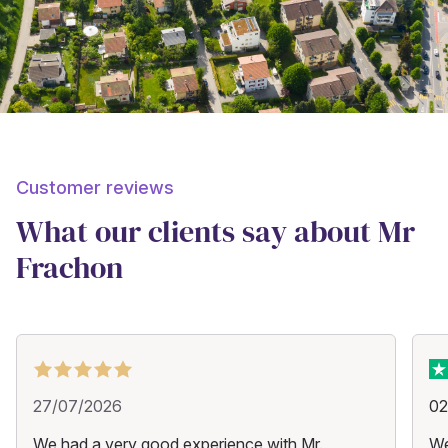
Customer reviews
What our clients say about Mr
Frachon
27/07/2026
02
We had a very good experience with Mr.
We