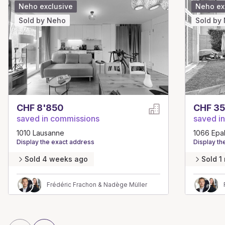
Neho exclusive
Neho ex
Sold by Neho
Sold by
CHF 8'850
CHF 35
saved in commissions
saved i
1010 Lausanne
1066 Epa
Display the exact address
Display th
Sold 4 weeks ago
Sold 1
Frédéric Frachon & Nadège Müller