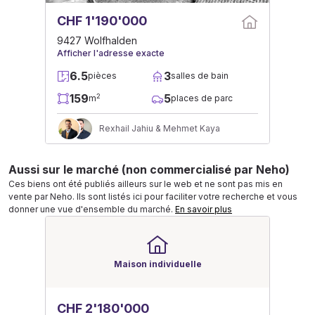
CHF 1'190'000
9427 Wolfhalden
Afficher l'adresse exacte
6.5
3
pièces
salles de bain
159
5
2
m
places de parc
Rexhail Jahiu & Mehmet Kaya
Aussi sur le marché (non commercialisé par Neho)
Ces biens ont été publiés ailleurs sur le web et ne sont pas mis en
vente par Neho. Ils sont listés ici pour faciliter votre recherche et vous
donner une vue d'ensemble du marché.
En savoir plus
Maison individuelle
CHF 2'180'000