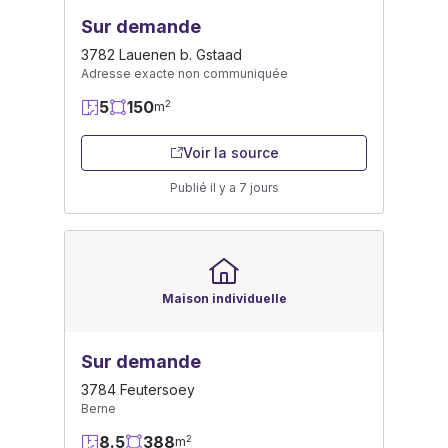
Sur demande
3782 Lauenen b. Gstaad
Adresse exacte non communiquée
5
150
2
m
Voir la source
Publié il y a 7 jours
Maison individuelle
Sur demande
3784 Feutersoey
Berne
8.5
388
2
m