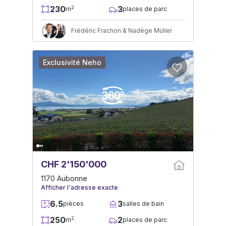
230
3
2
m
places de parc
Frédéric Frachon & Nadège Müller
Exclusivité Neho
CHF 2'150'000
1170 Aubonne
Afficher l'adresse exacte
6.5
3
pièces
salles de bain
250
2
2
m
places de parc