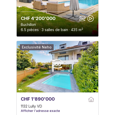
CHF 4'200'000
Buchillon
2
6.5 pièces · 3 salles de bain · 435 m
Exclusivité Neho
CHF 1'890'000
1132 Lully VD
Afficher l'adresse exacte