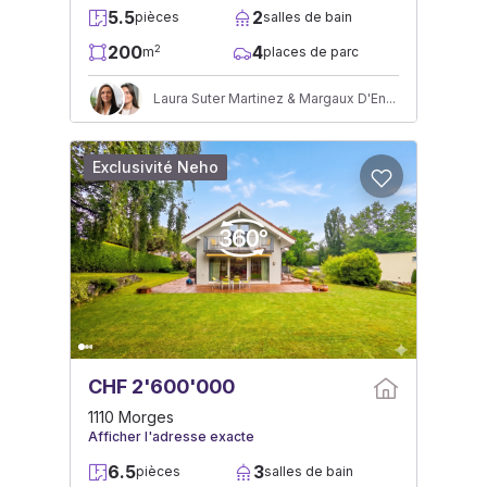
5.5
2
pièces
salles de bain
200
4
2
m
places de parc
Laura Suter Martinez & Margaux D'Ennetières
Exclusivité Neho
CHF 2'600'000
1110 Morges
Afficher l'adresse exacte
6.5
3
pièces
salles de bain