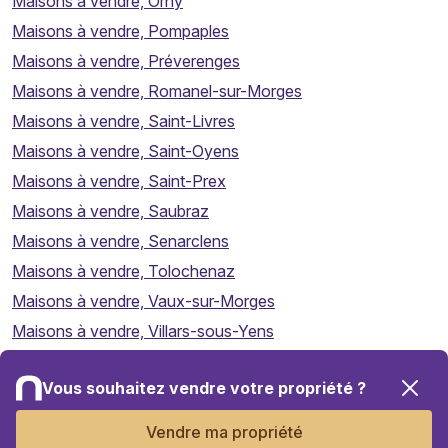
Maisons à vendre, Orny
Maisons à vendre, Pompaples
Maisons à vendre, Préverenges
Maisons à vendre, Romanel-sur-Morges
Maisons à vendre, Saint-Livres
Maisons à vendre, Saint-Oyens
Maisons à vendre, Saint-Prex
Maisons à vendre, Saubraz
Maisons à vendre, Senarclens
Maisons à vendre, Tolochenaz
Maisons à vendre, Vaux-sur-Morges
Maisons à vendre, Villars-sous-Yens
Maisons à vendre, Vufflens-le-Château
Vous souhaitez vendre votre propriété ?
Maisons à vendre, Vullierens
Carte
Maisons à vendre, Yens
Vendre ma propriété