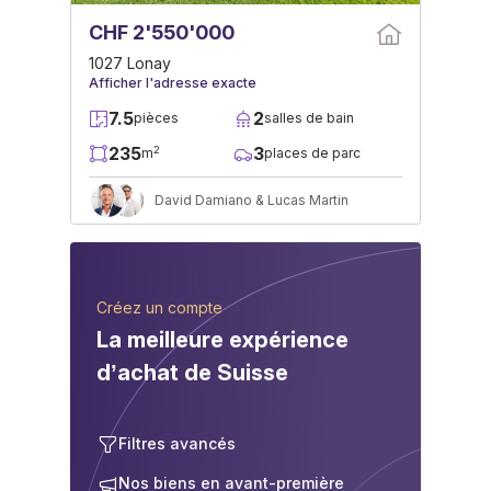
CHF 2'550'000
1027 Lonay
Afficher l'adresse exacte
7.5
2
pièces
salles de bain
235
3
2
m
places de parc
David Damiano & Lucas Martin
Créez un compte
La meilleure expérience
d’achat de Suisse
Filtres avancés
Nos biens en avant-première