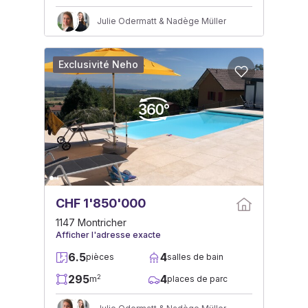
Julie Odermatt & Nadège Müller
Exclusivité Neho
CHF 1'850'000
1147 Montricher
Afficher l'adresse exacte
6.5
4
pièces
salles de bain
295
4
2
m
places de parc