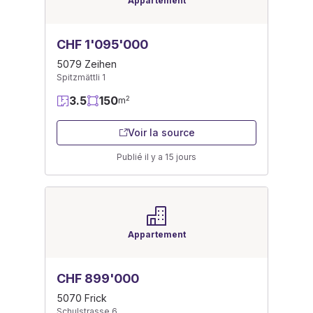
Appartement
CHF 1'095'000
5079 Zeihen
Spitzmättli 1
3.5
150
2
m
Voir la source
Publié il y a 15 jours
Appartement
CHF 899'000
5070 Frick
Schulstrasse 6