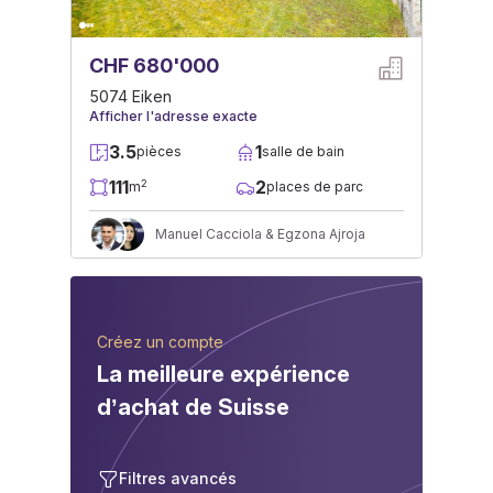
CHF 680'000
5074 Eiken
Afficher l'adresse exacte
3.5
1
pièces
salle de bain
111
2
2
m
places de parc
Manuel Cacciola & Egzona Ajroja
Créez un compte
La meilleure expérience
d’achat de Suisse
Filtres avancés