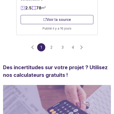
2.5
78
2
m
Voir la source
Publié il y a 16 jours
1
2
3
4
Des incertitudes sur votre projet ? Utilisez
nos calculateurs gratuits !