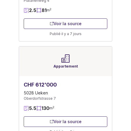
Platanenweg 4
2.5
81
2
m
Voir la source
Publié il y a 7 jours
Appartement
CHF 612'000
5028 Ueken
Oberdorfstrasse 7
5.5
130
2
m
Voir la source