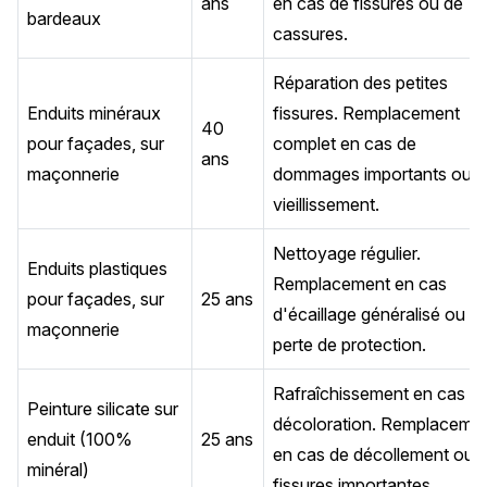
ans
en cas de fissures ou de
bardeaux
cassures.
Réparation des petites
Enduits minéraux
fissures. Remplacement
40
pour façades, sur
complet en cas de
ans
maçonnerie
dommages importants ou d
vieillissement.
Nettoyage régulier.
Enduits plastiques
Remplacement en cas
pour façades, sur
25 ans
d'écaillage généralisé ou d
maçonnerie
perte de protection.
Rafraîchissement en cas d
Peinture silicate sur
décoloration. Remplaceme
enduit (100%
25 ans
en cas de décollement ou 
minéral)
fissures importantes.