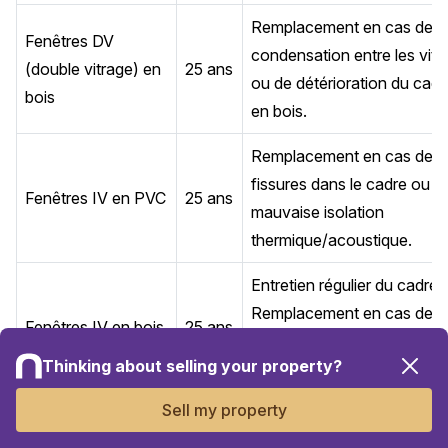
Remplacement en cas de
Fenêtres DV
condensation entre les vitr
(double vitrage) en
25 ans
ou de détérioration du cadr
bois
en bois.
Remplacement en cas de
fissures dans le cadre ou d
Fenêtres IV en PVC
25 ans
mauvaise isolation
thermique/acoustique.
Entretien régulier du cadre.
Remplacement en cas de
Fenêtres IV en bois
25 ans
vieillissement ou de
Thinking about selling your property?
mauvaise isolation.
Sell my property
Remplacement en cas de
Fenêtres IV en
25 ans
corrosion du cadre ou de