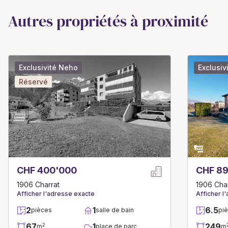
Autres propriétés à proximité
Exclusivité Neho
Exclusiv
Réservé
CHF 400'000
CHF 8
1906 Charrat
1906 Char
Afficher l'adresse exacte
Afficher l
2
1
6.5
pièces
salle de bain
pi
67
1
249
2
m
place de parc
m