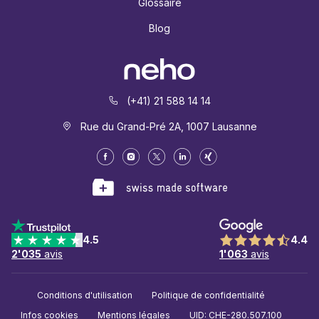
Glossaire
Blog
(+41) 21 588 14 14
Rue du Grand-Pré 2A, 1007 Lausanne
4.5
4.4
2'035
avis
1'063
avis
Conditions d'utilisation
Politique de confidentialité
Infos cookies
Mentions légales
UID: CHE-280.507.100