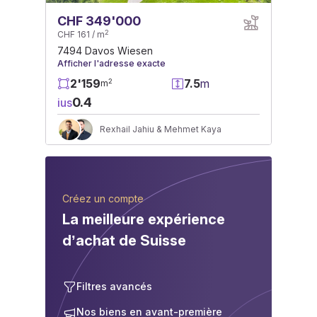
CHF 349'000
2
CHF 161 / m
7494 Davos Wiesen
Afficher l'adresse exacte
2'159
7.5
m
2
m
0.4
ius
Rexhail Jahiu & Mehmet Kaya
Créez un compte
La meilleure expérience
d’achat de Suisse
Filtres avancés
Nos biens en avant-première