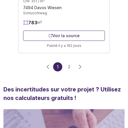
2
CHF 351 / m
7494 Davos Wiesen
Schluochtweg
783
2
m
Voir la source
Publié il y a 162 jours
1
2
Des incertitudes sur votre projet ? Utilisez
nos calculateurs gratuits !