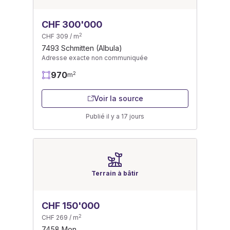
CHF 300'000
2
CHF 309 / m
7493 Schmitten (Albula)
Adresse exacte non communiquée
970
2
m
Voir la source
Publié il y a 17 jours
Terrain à bâtir
CHF 150'000
2
CHF 269 / m
7458 Mon