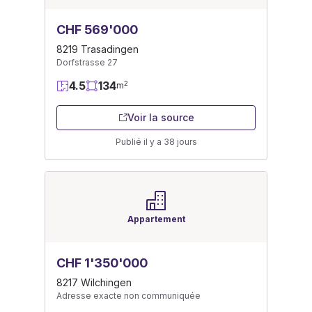
CHF 569'000
8219 Trasadingen
Dorfstrasse 27
4.5
134
2
m
Voir la source
Publié il y a 38 jours
Appartement
CHF 1'350'000
8217 Wilchingen
Adresse exacte non communiquée