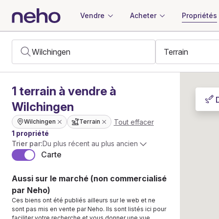
Vendre
Acheter
Propriétés
1
terrain
à vendre à
Wilchingen
Tout effacer
Wilchingen
Terrain
1 propriété
Trier par:
Du plus récent au plus ancien
Carte
Aussi sur le marché (non commercialisé
par Neho)
Ces biens ont été publiés ailleurs sur le web et ne
sont pas mis en vente par Neho. Ils sont listés ici pour
faciliter votre recherche et vous donner une vue