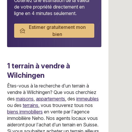
Obtenez une estimation de la valeur
de votre propriété directement en
ligne en 4 minutes seulement.
Estimer gratuitement mon
bien
1
terrain
à vendre à
Wilchingen
Êtes-vous à la recherche d’un terrain à
vendre à Wilchingen? Que vous cherchiez
des
maisons
,
appartements
, des
immeubles
ou des
terrains
, vous trouverez tous nos
biens immobiliers
en vente par l’agence
immobilière Neho. Nos agents locaux vous
aideront pour l’achat d’un terrain en Suisse.
Si vous souhaitez acheter un terrain ailleurs,