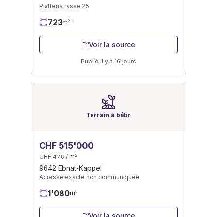
Plattenstrasse 25
723
2
m
Voir la source
Publié il y a 16 jours
Terrain à bâtir
CHF 515'000
2
CHF 476 / m
9642 Ebnat-Kappel
Adresse exacte non communiquée
1'080
2
m
Voir la source