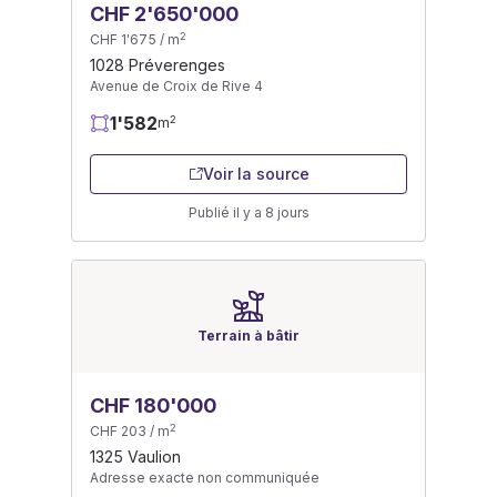
CHF 2'650'000
2
CHF 1'675 / m
1028 Préverenges
Avenue de Croix de Rive 4
1'582
2
m
Voir la source
Publié il y a 8 jours
Terrain à bâtir
CHF 180'000
2
CHF 203 / m
1325 Vaulion
Adresse exacte non communiquée