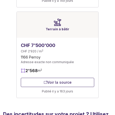
Publié il y a 149 jours
Terrain à bâtir
CHF 7'500'000
2
CHF 2'920 / m
1166 Perroy
Adresse exacte non communiquée
2'568
2
m
Voir la source
Publié il y a 163 jours
Des incertitudes sur votre projet ? Utilisez