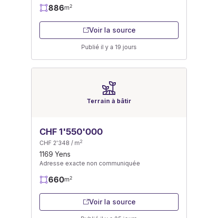
886
2
m
Voir la source
Publié il y a 19 jours
Terrain à bâtir
CHF 1'550'000
2
CHF 2'348 / m
1169 Yens
Adresse exacte non communiquée
660
2
m
Voir la source