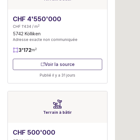
CHF 4'550'000
2
CHF 1'434 / m
5742 Kölliken
Adresse exacte non communiquée
3'172
2
m
Voir la source
Publié il y a 31 jours
Terrain à bâtir
CHF 500'000