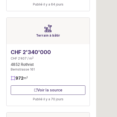
Publié il y a 64 jours
Terrain à bâtir
CHF 2'340'000
2
CHF 2'407 / m
4852 Rothrist
Bernstrasse 161
972
2
m
Voir la source
Publié il y a 70 jours