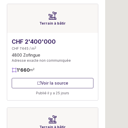
Terrain à bâtir
CHF 2'400'000
2
CHF 1'445 / m
4800 Zofingue
Adresse exacte non communiquée
1'660
2
m
Voir la source
Publié il y a 25 jours
Terrain à bâtir