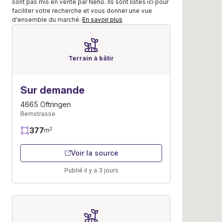
sont pas mis en vente par Neho. Ils sont listés ici pour
faciliter votre recherche et vous donner une vue
d'ensemble du marché.
En savoir plus
Terrain à bâtir
Sur demande
4665 Oftringen
Bernstrasse
377
2
m
Voir la source
Publié il y a 3 jours