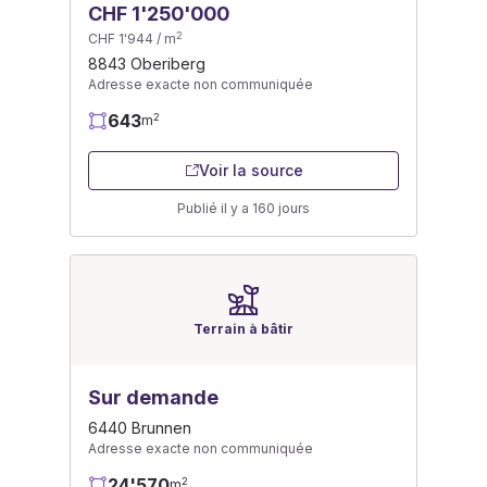
CHF 1'250'000
2
CHF 1'944 / m
8843 Oberiberg
Adresse exacte non communiquée
643
2
m
Voir la source
Publié il y a 160 jours
Terrain à bâtir
Sur demande
6440 Brunnen
Adresse exacte non communiquée
24'570
2
m