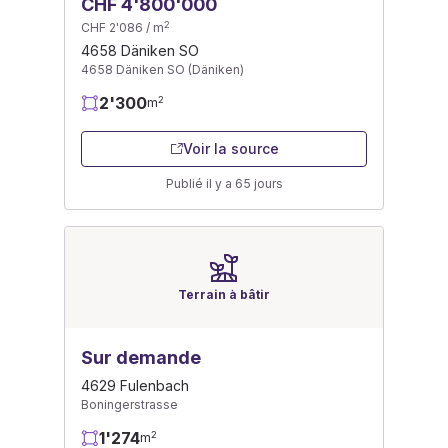
CHF 4'800'000
2
CHF 2'086 / m
4658 Däniken SO
4658 Däniken SO (Däniken)
2'300
2
m
Voir la source
Publié il y a 65 jours
Terrain à bâtir
Sur demande
4629 Fulenbach
Boningerstrasse
1'274
2
m