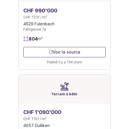
CHF 990'000
2
CHF 1'231 / m
4629 Fulenbach
Fahrgasse 7a
804
2
m
Voir la source
Publié il y a 134 jours
Terrain à bâtir
CHF 1'090'000
2
CHF 1'151 / m
4657 Dulliken