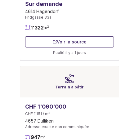
Sur demande
4614 Hägendorf
Fridgasse 33a
1'322
2
m
Voir la source
Publié il y a 1 jours
Terrain à bâtir
CHF 1'090'000
2
CHF 1'151 / m
4657 Dulliken
Adresse exacte non communiquée
947
2
m