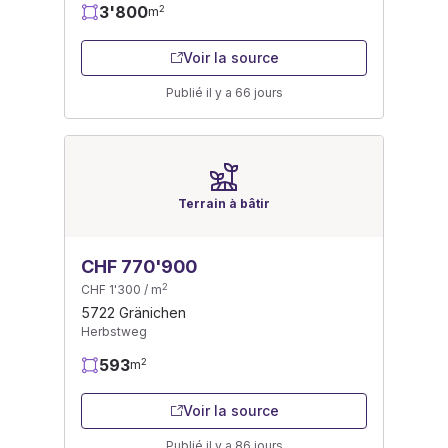
3'800
2
m
Voir la source
Publié il y a 66 jours
Terrain à bâtir
CHF 770'900
2
CHF 1'300 / m
5722 Gränichen
Herbstweg
593
2
m
Voir la source
Publié il y a 86 jours