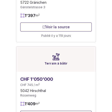
5722 Gränichen
Gänstelstrasse 3
1'397
2
m
Voir la source
Publié il y a 119 jours
Terrain à bâtir
CHF 1'050'000
2
CHF 745 / m
5042 Hirschthal
Rosenweg
1'409
2
m