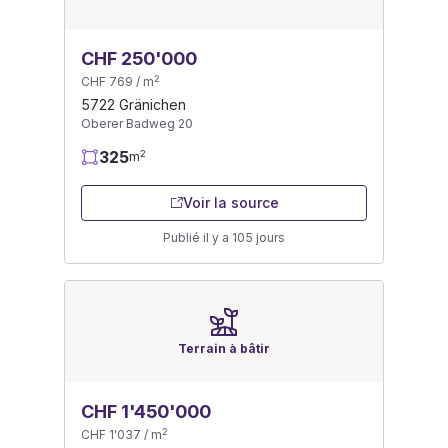
CHF 250'000
2
CHF 769 / m
5722 Gränichen
Oberer Badweg 20
325
2
m
Voir la source
Publié il y a 105 jours
Terrain à bâtir
CHF 1'450'000
2
CHF 1'037 / m