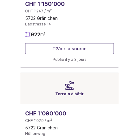
CHF 1'150'000
2
CHF 1'247 / m
5722 Gränichen
Badstrasse 14
922
2
m
Voir la source
Publié il y a 3 jours
Terrain à bâtir
CHF 1'090'000
2
CHF 1'079 / m
5722 Gränichen
Höhenweg