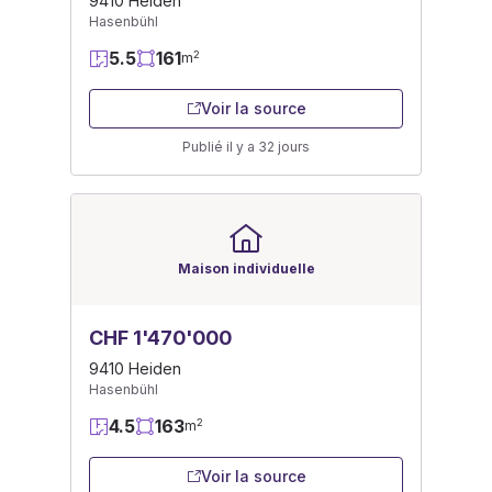
9410 Heiden
Hasenbühl
5.5
161
2
m
Voir la source
Publié il y a 32 jours
Maison individuelle
CHF 1'470'000
9410 Heiden
Hasenbühl
4.5
163
2
m
Voir la source