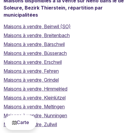
Maisons disponibles à la vente sur Neho dans le de
Soleure, Bezirk Thierstein, répartition par
municipalitées
Maisons à vendre, Beinwil (SO)
Maisons à vendre, Breitenbach
Maisons à vendre, Bärschwil
Maisons à vendre, Büsserach
Maisons à vendre, Erschwil
Maisons à vendre, Fehren
Maisons à vendre, Grindel
Maisons à vendre, Himmelried
Maisons à vendre, Kleinlützel
Maisons à vendre, Meltingen
Maisons à vendre, Nunningen
Carte
Vous souhaitez vendre votre propriété ?
Maisons à vendre, Zullwil