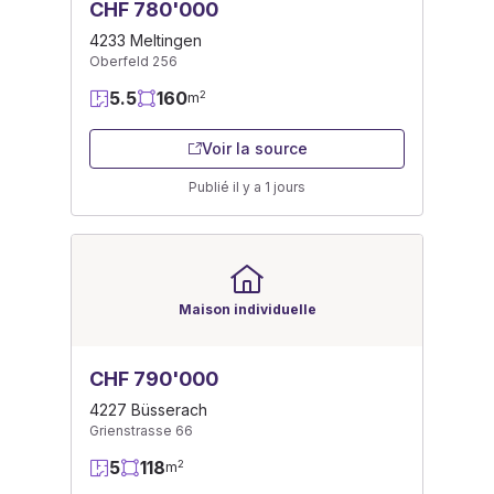
CHF 780'000
4233 Meltingen
Oberfeld 256
5.5
160
2
m
Voir la source
Publié il y a 1 jours
Maison individuelle
CHF 790'000
4227 Büsserach
Grienstrasse 66
5
118
2
m