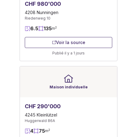
CHF 980'000
4208 Nunningen
Riedenweg 10
6.5
135
2
m
Voir la source
Publié il y a 1 jours
Maison individuelle
CHF 290'000
4245 Kleinlützel
Huggerwald 86A
4
75
2
m