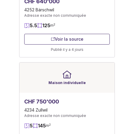
CHF 640'000
4252 Bärschwil
Adresse exacte non communiquée
5.5
125
2
m
Voir la source
Publié il y a 4 jours
Maison individuelle
CHF 750'000
4234 Zullwil
Adresse exacte non communiquée
5
145
2
m