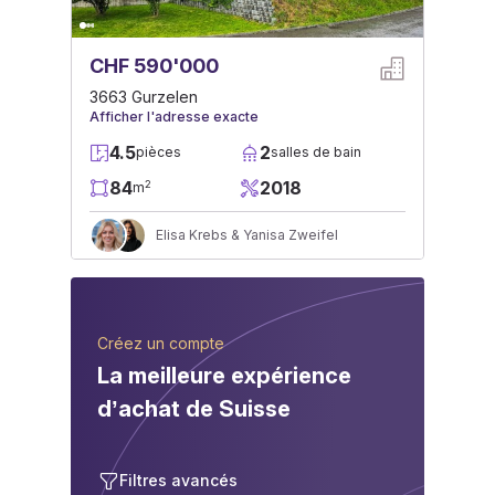
CHF 590'000
3663 Gurzelen
Afficher l'adresse exacte
4.5
2
pièces
salles de bain
84
2018
2
m
Elisa Krebs & Yanisa Zweifel
Créez un compte
La meilleure expérience
d’achat de Suisse
Filtres avancés