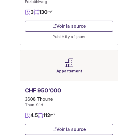
Erizbühlweg
3
130
2
m
Voir la source
Publié il y a 1 jours
Appartement
CHF 950'000
3608 Thoune
Thun-Süd
4.5
112
2
m
Voir la source