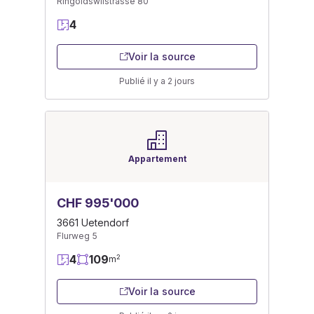
Ringoldswilstrasse 80
4
Voir la source
Publié il y a 2 jours
Appartement
CHF 995'000
3661 Uetendorf
Flurweg 5
4
109
2
m
Voir la source