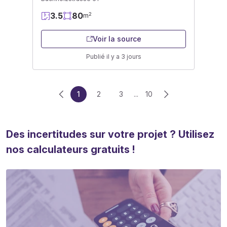
3.5
80
2
m
Voir la source
Publié il y a 3 jours
1
2
3
...
10
Des incertitudes sur votre projet ? Utilisez
nos calculateurs gratuits !