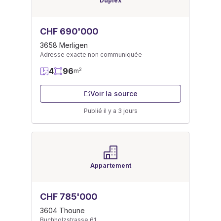
Duplex
CHF 690'000
3658 Merligen
Adresse exacte non communiquée
4
96
2
m
Voir la source
Publié il y a 3 jours
Appartement
CHF 785'000
3604 Thoune
Buchholzstrasse 61