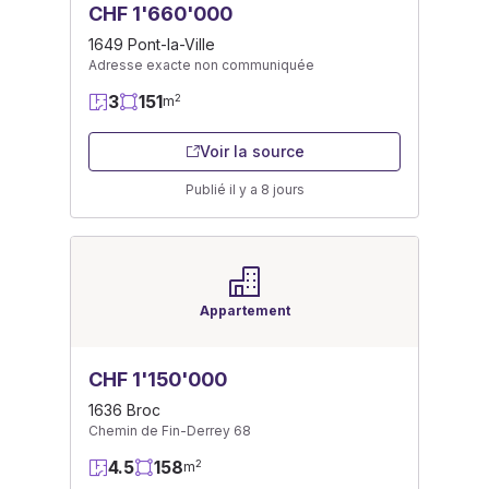
CHF 1'660'000
1649 Pont-la-Ville
Adresse exacte non communiquée
3
151
2
m
Voir la source
Publié il y a 8 jours
Appartement
CHF 1'150'000
1636 Broc
Chemin de Fin-Derrey 68
4.5
158
2
m