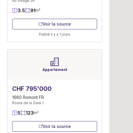
Au Village 26
3.5
91
2
m
Voir la source
Publié il y a 1 jours
Appartement
CHF 795'000
1680 Romont FR
Route de la Gare 1
5
123
2
m
Voir la source