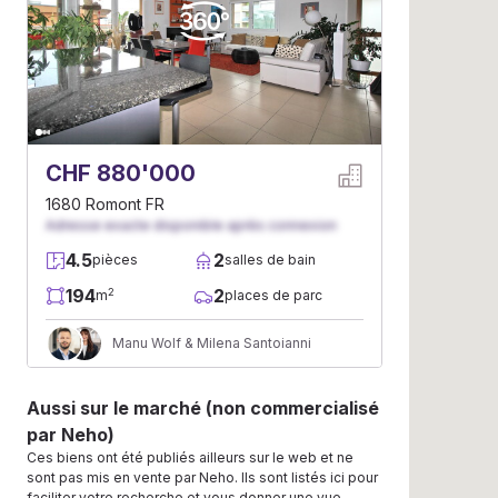
CHF 880'000
1680 Romont FR
Adresse exacte disponible après connexion
4.5
2
pièces
salles de bain
194
2
2
m
places de parc
Manu Wolf & Milena Santoianni
Aussi sur le marché (non commercialisé
par Neho)
Ces biens ont été publiés ailleurs sur le web et ne
sont pas mis en vente par Neho. Ils sont listés ici pour
faciliter votre recherche et vous donner une vue