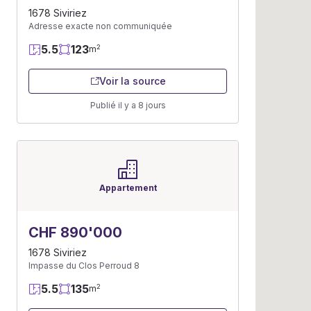
1678 Siviriez
Adresse exacte non communiquée
5.5
123
2
m
Voir la source
Publié il y a 8 jours
Appartement
CHF 890'000
1678 Siviriez
Impasse du Clos Perroud 8
5.5
135
2
m