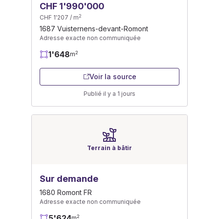
CHF 1'990'000
2
CHF 1'207 / m
1687 Vuisternens-devant-Romont
Adresse exacte non communiquée
1'648
2
m
Voir la source
Publié il y a 1 jours
Terrain à bâtir
Sur demande
1680 Romont FR
Adresse exacte non communiquée
5'624
2
m