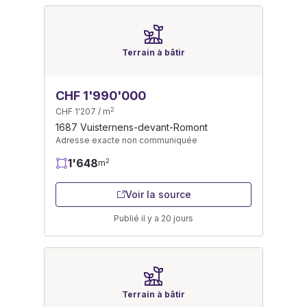
Terrain à bâtir
CHF 1'990'000
2
CHF 1'207 / m
1687 Vuisternens-devant-Romont
Adresse exacte non communiquée
1'648
2
m
Voir la source
Publié il y a 20 jours
Terrain à bâtir