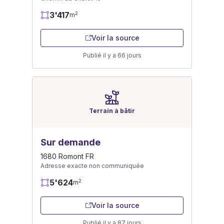
3'417
2
m
Voir la source
Publié il y a 66 jours
Terrain à bâtir
Sur demande
1680 Romont FR
Adresse exacte non communiquée
5'624
2
m
Voir la source
Publié il y a 87 jours