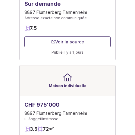
Sur demande
8897 Flumserberg Tannenheim
Adresse exacte non communiquée
7.5
Voir la source
Publié il y a 1 jours
Maison individuelle
CHF 975'000
8897 Flumserberg Tannenheim
u. Anggetlinstrasse
3.5
72
2
m