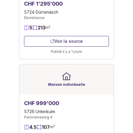
CHF 1'295'000
5724 Dürrenäsch
Ebnistrasse
5
213
2
m
Voir la source
Publié il y a 1 jours
Maison individuelle
CHF 999'000
5726 Unterkulm
Panoramaweg 4
4.5
107
2
m