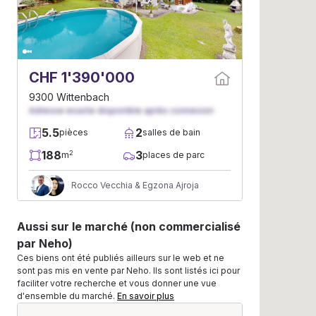
CHF 1'390'000
9300 Wittenbach
Adresse exacte disponible après connexion
5.5
2
pièces
salles de bain
188
3
2
m
places de parc
Rocco Vecchia & Egzona Ajroja
Aussi sur le marché (non commercialisé
par Neho)
Ces biens ont été publiés ailleurs sur le web et ne
sont pas mis en vente par Neho. Ils sont listés ici pour
faciliter votre recherche et vous donner une vue
d'ensemble du marché.
En savoir plus