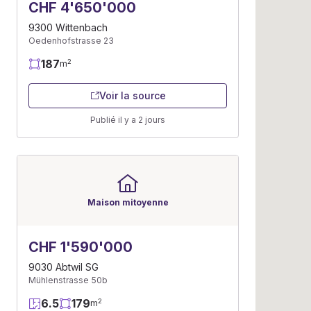
CHF 4'650'000
9300 Wittenbach
Oedenhofstrasse 23
187
2
m
Voir la source
Publié il y a 2 jours
Maison mitoyenne
CHF 1'590'000
9030 Abtwil SG
Mühlenstrasse 50b
6.5
179
2
m