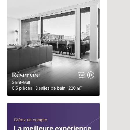
Réservée
Saint-Gall
2
6.5 pièces · 3 salles de bain · 220 m
Créez un compte
La meilleure expérience