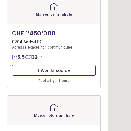
Maison bi-familiale
CHF 1'450'000
9204 Andwil SG
Adresse exacte non communiquée
5.5
132
2
m
Voir la source
Publié il y a 1 jours
Maison plurifamiliale